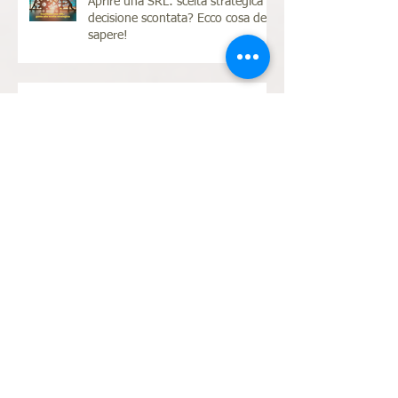
Aprire una SRL: scelta strategica o
decisione scontata? Ecco cosa devi
sapere!
Proteggi il futuro della tua
azienda: l'importanza della
pianificazione successoria
d'azienda
Dipendente o partita IVA? Come
scegliere al meglio il contratto dei
tuoi collaboratori
Il tuo commercialista è bravo?
Ecco qualche elemento utile per
capirlo