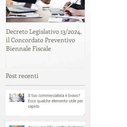
Decreto Legislativo 13/2024,
Liti tra soci: c
il Concordato Preventivo
quote societar
Biennale Fiscale
tutelarsi e ris
tassazione
Post recenti
Il tuo commercialista è bravo?
Ecco qualche elemento utile per
capirlo