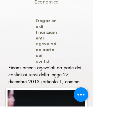
Economico
Erogazion
e di
finanziam
enti
agevolati
da parte
dei
confidi
Finanziamenti agevolati da parte dei 
confidi ai sensi della legge 27 
dicembre 2013 (articolo 1, comma 
54)

Cos'è

Il decreto-legge 27 gennaio 2022 
(articolo 10-bis, comma 1) dispone 
che i confidi possano utilizzare le 