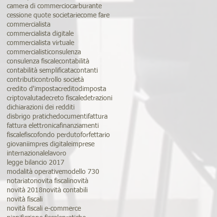
camera di commercio
carburante
cessione quote societarie
come fare
commercialista
commercialista digitale
commercialista virtuale
commercialisti
consulenza
consulenza fiscale
contabilità
contabilità semplificata
contanti
contributi
controllo società
credito d'imposta
creditodimposta
criptovaluta
decreto fiscale
detrazioni
dichiarazioni dei redditi
disbrigo pratiche
documenti
fattura
fattura elettronica
finanziamenti
fiscale
fisco
fondo perduto
forfettario
giovani
impres digitale
imprese
internazionale
lavoro
legge bilancio 2017
modalità operative
modello 730
notariato
novita fiscali
novità
novità 2018
novità contabili
novità fiscali
novità fiscali e-commerce