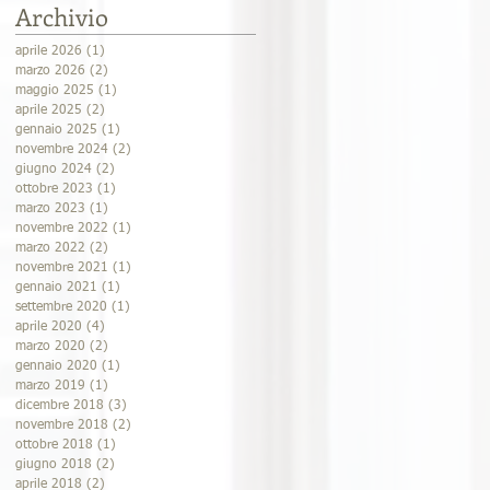
Archivio
aprile 2026
(1)
1 post
marzo 2026
(2)
2 post
maggio 2025
(1)
1 post
aprile 2025
(2)
2 post
gennaio 2025
(1)
1 post
novembre 2024
(2)
2 post
giugno 2024
(2)
2 post
ottobre 2023
(1)
1 post
marzo 2023
(1)
1 post
novembre 2022
(1)
1 post
marzo 2022
(2)
2 post
novembre 2021
(1)
1 post
gennaio 2021
(1)
1 post
settembre 2020
(1)
1 post
aprile 2020
(4)
4 post
marzo 2020
(2)
2 post
gennaio 2020
(1)
1 post
marzo 2019
(1)
1 post
dicembre 2018
(3)
3 post
novembre 2018
(2)
2 post
ottobre 2018
(1)
1 post
giugno 2018
(2)
2 post
aprile 2018
(2)
2 post