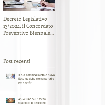
Decreto Legislativo
Liti tra soci: cessione
13/2024, il Concordato
di quote societarie,
Preventivo Biennale
come tutelarsi e
Fiscale
risparmiare sulla
tassazione
Post recenti
Il tuo commercialista è bravo?
Ecco qualche elemento utile
per capirlo
Aprire una SRL: scelta
strategica o decisione