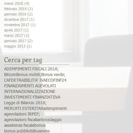
marzo 2018
(4)
4 post
febbraio 2018
(2)
2 post
gennaio 2018
(2)
2 post
dicembre 2017
(1)
1 post
novembre 2017
(1)
1 post
aprile 2017
(1)
1 post
marzo 2017
(1)
1 post
gennaio 2017
(2)
2 post
maggio 2013
(1)
1 post
Cerca per tag
ADEMPIMENTI FISCALI 2018;
Bitcoin
Bonus mobili;
Bonus verde;
CAF
DETRAIBILITA' IVA
ECOFIN
F24
FINANZAIMENTI AGEVOLATI
INTERNAZIONALIZZAZIONE
INVESTIMENTI FINANZIATI
IVA
Legge di Bilancio 2018;
MERCATI ESTERI
TAX
adempimenti
agevolazioni IRPEF;
agevolazioni fiscali
antiriciclaggio
assistenza fiscale
bonus
bonus pubblicità
business