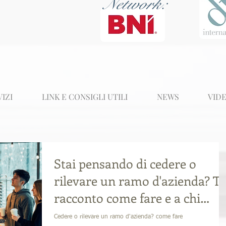
Network:
VIZI
LINK E CONSIGLI UTILI
NEWS
VID
Stai pensando di cedere o
rilevare un ramo d'azienda? Ti
racconto come fare e a chi
rivolgerti
Cedere o rilevare un ramo d'azienda? come fare