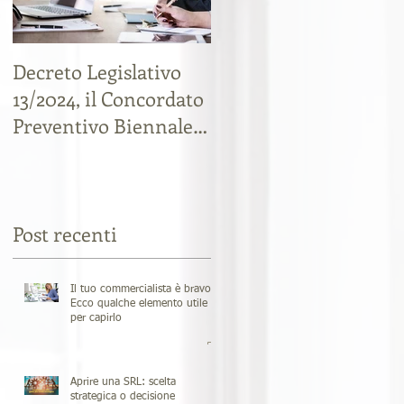
Decreto Legislativo
Liti tra soci: cessione
13/2024, il Concordato
di quote societarie,
Preventivo Biennale
come tutelarsi e
Fiscale
risparmiare sulla
tassazione
Post recenti
Il tuo commercialista è bravo?
Ecco qualche elemento utile
per capirlo
Aprire una SRL: scelta
strategica o decisione