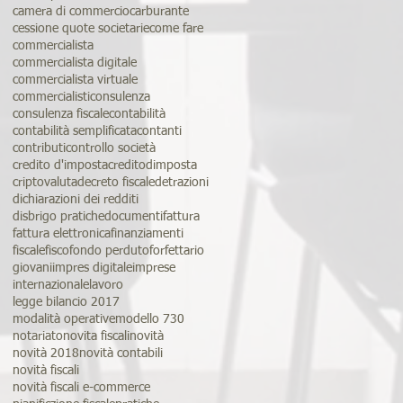
camera di commercio
carburante
cessione quote societarie
come fare
commercialista
commercialista digitale
commercialista virtuale
commercialisti
consulenza
consulenza fiscale
contabilità
contabilità semplificata
contanti
contributi
controllo società
credito d'imposta
creditodimposta
criptovaluta
decreto fiscale
detrazioni
dichiarazioni dei redditi
disbrigo pratiche
documenti
fattura
fattura elettronica
finanziamenti
fiscale
fisco
fondo perduto
forfettario
giovani
impres digitale
imprese
internazionale
lavoro
legge bilancio 2017
modalità operative
modello 730
notariato
novita fiscali
novità
novità 2018
novità contabili
novità fiscali
novità fiscali e-commerce