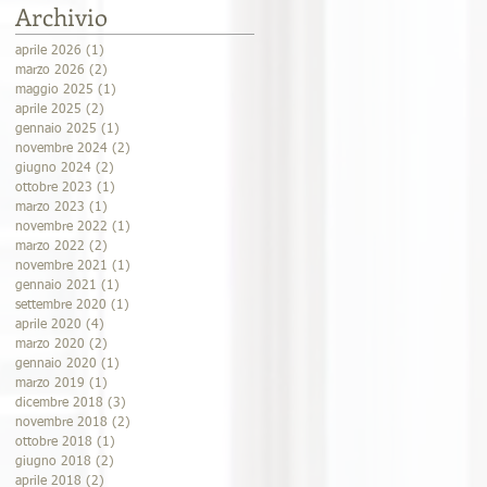
Archivio
aprile 2026
(1)
1 post
marzo 2026
(2)
2 post
maggio 2025
(1)
1 post
aprile 2025
(2)
2 post
gennaio 2025
(1)
1 post
novembre 2024
(2)
2 post
giugno 2024
(2)
2 post
ottobre 2023
(1)
1 post
marzo 2023
(1)
1 post
novembre 2022
(1)
1 post
marzo 2022
(2)
2 post
novembre 2021
(1)
1 post
gennaio 2021
(1)
1 post
settembre 2020
(1)
1 post
aprile 2020
(4)
4 post
marzo 2020
(2)
2 post
gennaio 2020
(1)
1 post
marzo 2019
(1)
1 post
dicembre 2018
(3)
3 post
novembre 2018
(2)
2 post
ottobre 2018
(1)
1 post
giugno 2018
(2)
2 post
aprile 2018
(2)
2 post