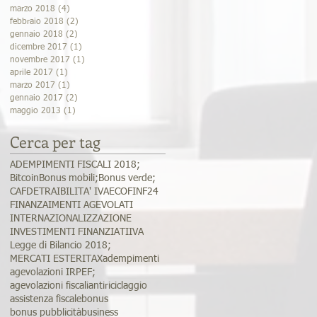
marzo 2018
(4)
4 post
febbraio 2018
(2)
2 post
gennaio 2018
(2)
2 post
dicembre 2017
(1)
1 post
novembre 2017
(1)
1 post
aprile 2017
(1)
1 post
marzo 2017
(1)
1 post
gennaio 2017
(2)
2 post
maggio 2013
(1)
1 post
Cerca per tag
ADEMPIMENTI FISCALI 2018;
Bitcoin
Bonus mobili;
Bonus verde;
CAF
DETRAIBILITA' IVA
ECOFIN
F24
FINANZAIMENTI AGEVOLATI
INTERNAZIONALIZZAZIONE
INVESTIMENTI FINANZIATI
IVA
Legge di Bilancio 2018;
MERCATI ESTERI
TAX
adempimenti
agevolazioni IRPEF;
agevolazioni fiscali
antiriciclaggio
assistenza fiscale
bonus
bonus pubblicità
business