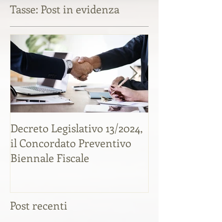
Tasse: Post in evidenza
Decreto Legislativo 13/2024,
Liti tra soci: c
il Concordato Preventivo
quote societar
Biennale Fiscale
tutelarsi e ris
tassazione