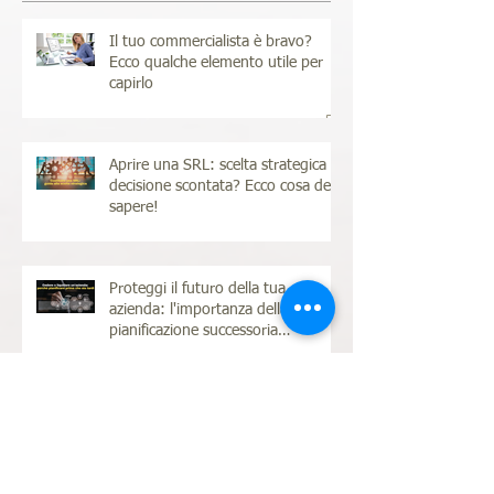
Post recenti
Il tuo commercialista è bravo?
Ecco qualche elemento utile per
capirlo
Aprire una SRL: scelta strategica o
decisione scontata? Ecco cosa devi
sapere!
Proteggi il futuro della tua
azienda: l'importanza della
pianificazione successoria
d'azienda
Dipendente o partita IVA? Come
scegliere al meglio il contratto dei